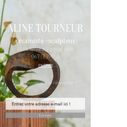
ALINE TOURNEUR
céramiste -sculpteur
aline.terre3@gmail.com
0671839055
ENTRER
Abonnez-vous à la newsletter !
Envoyer