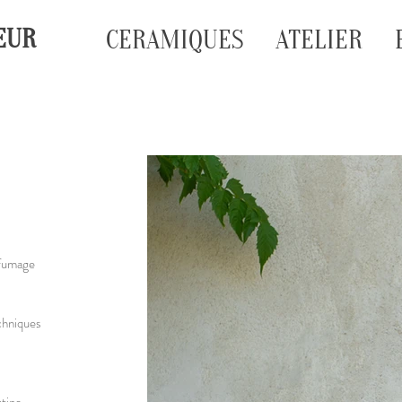
EUR
CERAMIQUES
ATELIER
fumage
hniques